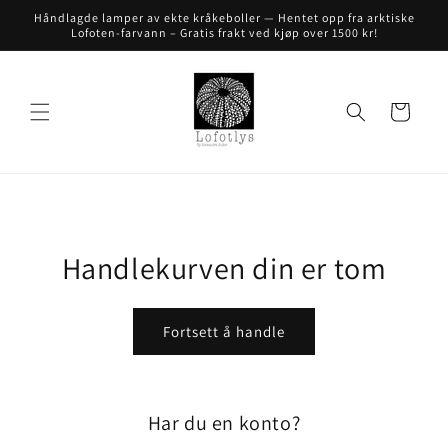
Gå videre
Håndlagde lamper av ekte kråkeboller — Hentet opp fra arktiske
til
Lofoten-farvann – Gratis frakt ved kjøp over 1500 kr!
innholdet
Handlekurv
Handlekurven din er tom
Fortsett å handle
Har du en konto?