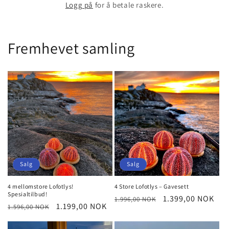
Logg på
for å betale raskere.
Fremhevet samling
Salg
Salg
4 mellomstore Lofotlys!
4 Store Lofotlys – Gavesett
Spesialtilbud!
Vanlig
Salgspris
1.399,00 NOK
1.996,00 NOK
Vanlig
Salgspris
1.199,00 NOK
1.596,00 NOK
pris
pris