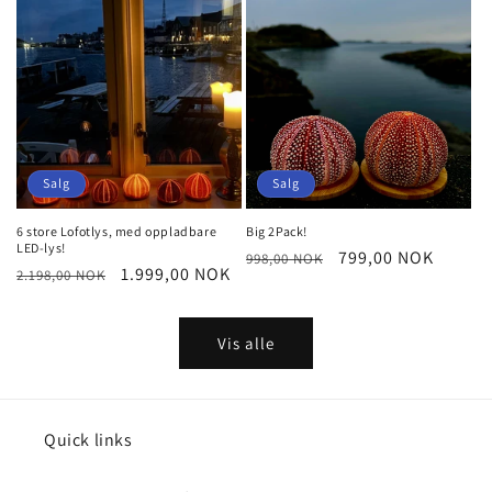
Salg
Salg
6 store Lofotlys, med oppladbare
Big 2Pack!
LED-lys!
Vanlig
Salgspris
799,00 NOK
998,00 NOK
Vanlig
Salgspris
1.999,00 NOK
2.198,00 NOK
pris
pris
Vis alle
Quick links